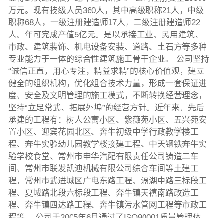
万元。现有技级人员360人，其中高级职称21人，中级
职称68人，一级注册建造师17人，二级注册建造师22
人。年可完成产值5亿元。是以承接工业、民用建筑、
市政、建筑装饰、机电设备安装、道路、土石方等多种
专业能力于一体的综合性建筑施工骨干企业。 公司坚持
“诚信正直，用心专注，精益求精”的核心价值观，建立
健全的组织机构，优化组合技术力量，形成一套保证进
度、安全及文明管理的施工模式，不断转换经营理念，
坚持“立足常武、拓展外埠”的经营方针。近年来，先后
承建的工程有：树人公寓小区、紫薇苑小区、五兴苑安
置小区、迎宾花园北区、奔牛初级中学行政教学楼工
程、奔牛实验幼儿园教学楼接建工程、中天钢铁奔牛实
验学校食堂、常州市申华汽配有限责任公司铸造二车
间、常州市联发凯迪机械有限公司综合车间等土建工
程，常州市武进城区广电东路工程、滆湖中路三标段工
程、夏城路北段六标段工程、奔牛镇天禧南路改造工
程、奔牛镇四达路工程、奔牛镇污水管网工程等市政工
程等。 公司于2005年6月通过了ISO90001质量管理体